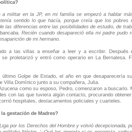
olítica?
 militar en la JP, en mi familia se empezó a hablar más 
enía sentido lo que hacía, porque creía que los pobres n
 las diferencias entre las posibilidades de estudio, de trab
 bancaba. Recién cuando desapareció ella mi padre pudo r
desaparición de mi hermano.
do a las villas a enseñar a leer y a escribir. Después 
), se proletarizó y entró como operario en La Bernalesa. 
el último Golpe de Estado, el año en que desaparecería s
e Villa Domínico junto a su compañera, Julia.
nto Azucena como su esposo, Pedro, comenzaron a buscarlo. 
des con las que tuviera algún contacto, procurando obtener
orrió hospitales, destacamentos policiales y cuarteles.
la gestación de Madres?
Liga por los Derechos del Hombre y volvió decepcionada, p
e militaba Néstor. ‘¿Qué les importa si es peronista, radic