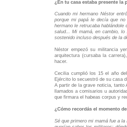
¿En tu casa estaba presente la p
Cuando mi hermano Néstor entró a
porque mi papá le decía que no t
hermano le retrucaba hablándole de
salud... Mi mamá, en cambio, lo
sostenido incluso después de la 
Néstor empezó su militancia yen
arquitectura (cursaba la carrera
hacer.
Cecilia cumplió los 15 el año d
Ejército lo secuestró de su casa d
A partir de la grave noticia, ta
llamados a comisarios u autorida
que firmara el habeas corpus y rec
¿Cómo recordás el momento de 
Sé que primero mi mamá fue a la 
querían saber los militares: dónd