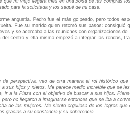
e que mi viejo llegara metí en una bolsa de las compras lo
ado para la solicitada y los saqué de mi casa.
norme angustia. Pedro fue el más golpeado, pero todos es
vuelta. Fue su marido quien retomó sus pasos: consiguió 
eves y se acercaba a las reuniones con organizaciones del
a del centro y ella misma empezó a integrar las rondas, tr
de perspectiva, veo de otra manera el rol histórico que
 a sus hijos y nietos. Me parece medio increíble que se le
a, ir a la Plaza con el objetivo de buscar a sus hijos. Pi
, pero no llegaron a imaginarse entonces que se iba a conv
cha de las mujeres. Me siento orgullosa de los logros que
 gracias a su constancia y su coherencia.