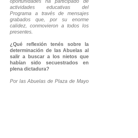
oportunidades ha participado de
actividades educativas del
Programa a través de mensajes
grabados que, por su enorme
calidez, conmovieron a todos los
presentes.
¿Qué reflexión tenés sobre la
determinación de las Abuelas al
salir a buscar a los nietos que
habían sido secuestrados en
plena dictadura?
Por las Abuelas de Plaza de Mayo
siento gran admiración. Son
increíbles la fuerza y la valentía que
tuvieron esas mujeres que, en
plena dictadura, salieron a reclamar
por sus hijos y sus nietos. Hacer
todas las rondas con los militares
alrededor, con esas armas largas a
su lado... Para peor había
desaparecido una de ellas,